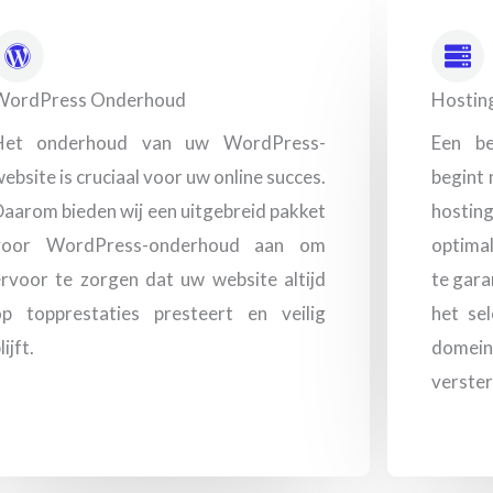
WordPress Onderhoud
Hostin
Het onderhoud van uw WordPress-
Een be
ebsite is cruciaal voor uw online succes.
begint
aarom bieden wij een uitgebreid pakket
hostin
voor WordPress-onderhoud aan om
optimal
rvoor te zorgen dat uw website altijd
te gara
op topprestaties presteert en veilig
het se
lijft.
domei
verster