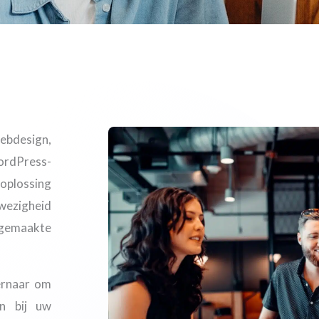
ebdesign,
rdPress-
oplossing
nwezigheid
 gemaakte
ernaar om
en bij uw