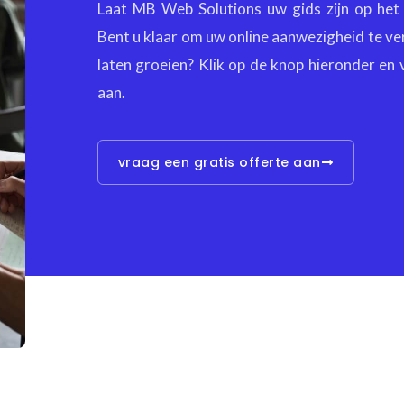
Laat MB Web Solutions uw gids zijn op het 
Bent u klaar om uw online aanwezigheid te ver
laten groeien? Klik op de knop hieronder en 
aan.
vraag een gratis offerte aan