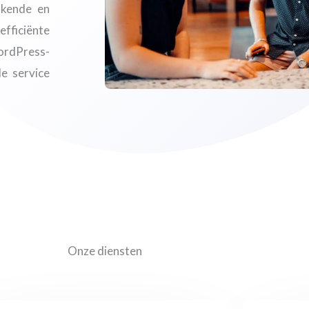
kkende en
fficiënte
ordPress-
e service
Onze diensten